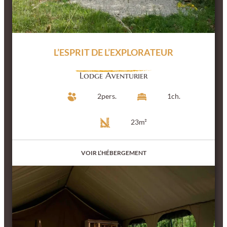
L’ESPRIT DE L’EXPLORATEUR
Lodge Aventurier
2
pers.
1
ch.
23
m²
VOIR L’HÉBERGEMENT