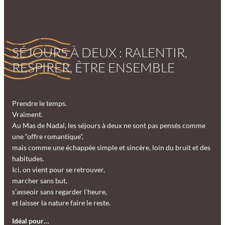
Lire la suite
Lire la suite
Lire la suite
Lire la suite
Lire la suite
:
:
:
:
:
L
L
L
L
U
SÉJOURS À DEUX : RALENTIR,
o
o
o
o
n
d
d
d
d
E
RESPIRER, ÊTRE ENSEMBLE
g
g
g
g
m
e
e
e
e
p
A
S
S
S
l
Prendre le temps.
v
a
a
a
a
Vraiment.
e
f
f
f
c
Au Mas de Nadal, les séjours à deux ne sont pas pensés comme
n
a
a
a
e
une “offre romantique”,
t
r
r
r
m
mais comme une échappée simple et sincère, loin du bruit et des
u
i
i
i
e
habitudes.
r
C
E
S
n
Ici, on vient pour se retrouver,
i
o
t
u
t
marcher sans but,
e
c
o
i
n
s’asseoir sans regarder l’heure,
r
o
i
t
u
et laisser la nature faire le reste.
n
l
e
p
a
é
o
Idéal pour…