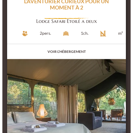
L’AVENTURIER
CURIEUX POUR UN
MOMENT À 2
Lodge Safari Etoilé a deux
2
pers.
1
ch.
m²
VOIR L’HÉBERGEMENT