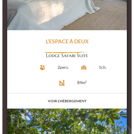
L’ESPACE À DEUX
Lodge Safari Suite
2
pers.
1
ch.
84
m²
VOIR L’HÉBERGEMENT