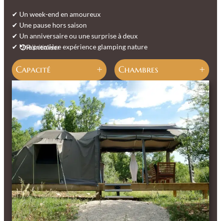
2
a
u
d
r
✔ Un week-end en amoureux
e
v
✔ Une pause hors saison
u
o
✔ Un anniversaire ou une surprise à deux
x
t
✔ Une première expérience glamping nature
Réinitialiser
r
e
Capacité
Chambres
t
e
n
t
e