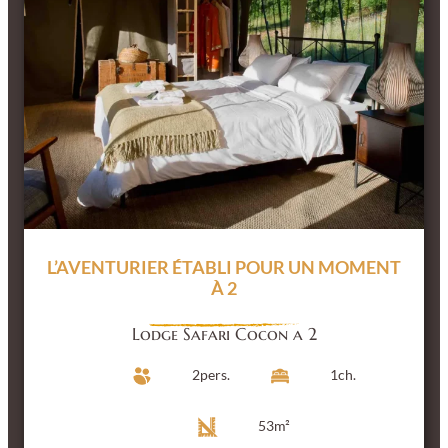
L’AVENTURIER ÉTABLI
POUR UN MOMENT
À 2
Lodge Safari Cocon a 2
2
pers.
1
ch.
53
m²